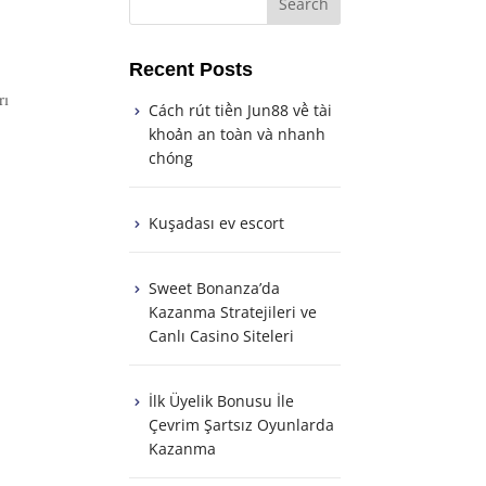
Recent Posts
rı
Cách rút tiền Jun88 về tài
khoản an toàn và nhanh
chóng
Kuşadası ev escort
Sweet Bonanza’da
i
Kazanma Stratejileri ve
Canlı Casino Siteleri
İlk Üyelik Bonusu İle
Çevrim Şartsız Oyunlarda
Kazanma