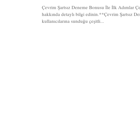
Çevrim Şartsız Deneme Bonusu İle İlk Adımlar Çevr
hakkında detaylı bilgi edinin.**Çevrim Şartsız D
kullanıcılarına sunduğu çeşitli...