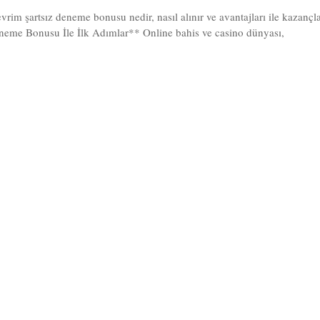
im şartsız deneme bonusu nedir, nasıl alınır ve avantajları ile kazançla
eneme Bonusu İle İlk Adımlar** Online bahis ve casino dünyası,