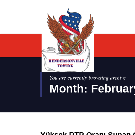
You are currently browsing archive
Month:
Februar
Yüksek RTP Oranı Sunan Ca