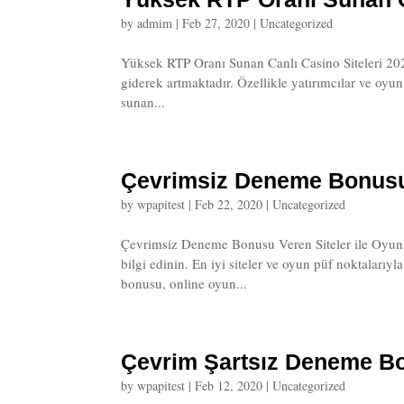
by
admim
|
Feb 27, 2020
|
Uncategorized
Yüksek RTP Oranı Sunan Canlı Casino Siteleri 2024 
giderek artmaktadır. Özellikle yatırımcılar ve oy
sunan...
Çevrimsiz Deneme Bonusu 
by
wpapitest
|
Feb 22, 2020
|
Uncategorized
Çevrimsiz Deneme Bonusu Veren Siteler ile Oyunla
bilgi edinin. En iyi siteler ve oyun püf noktalar
bonusu, online oyun...
Çevrim Şartsız Deneme Bon
by
wpapitest
|
Feb 12, 2020
|
Uncategorized