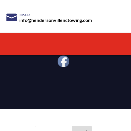
9
info@hendersonvillenctowing.com