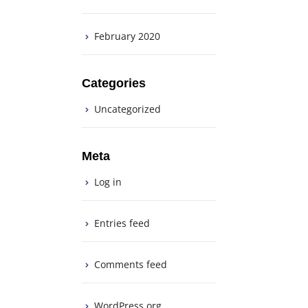
February 2020
Categories
Uncategorized
Meta
Log in
Entries feed
Comments feed
WordPress.org