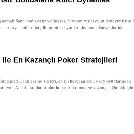
Oynamak Sanal canlı casino dünyası, heyecan verici oyun deneyimlerini 
uslar sayesinde, rulet gibi popüler oyunları denemek isteyenler için
i ile En Kazançlı Poker Stratejileri
Stratejileri Canlı casino siteleri, en iyi heyecan dolu okey oyunlarından
sunuyor. Ancak bu platformlarda başarılı olmak ve kazanç sağlamak için