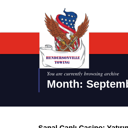
You are currently browsing archive
Month:
Septemb
Sanal Canlı Casino: Yatır