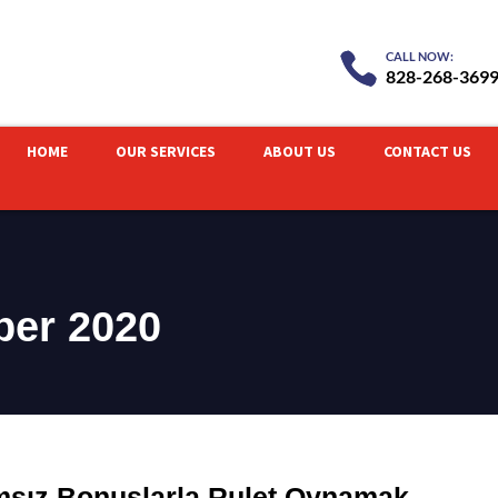
828-268-369
HOME
OUR SERVICES
ABOUT US
CONTACT US
er 2020
ımsız Bonuslarla Rulet Oynamak