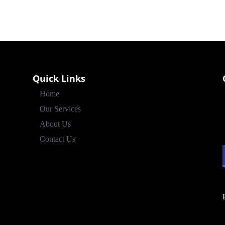
Quick Links
Home
Our Services
About Us
Contact Us