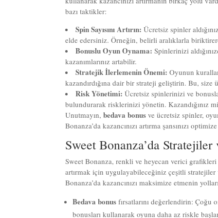
kullanarak kazancınızı artırmanın birkaç yolu var
bazı taktikler:
Spin Sayısını Artırın:
Ücretsiz spinler aldığını
elde edersiniz. Örneğin, belirli aralıklarla birik
Bonuslu Oyun Oynama:
Spinlerinizi aldığın
kazanımlarınız artabilir.
Stratejik İlerlemenin Önemi:
Oyunun kuralları
kazandırdığına dair bir strateji geliştirin. Bu, size
Risk Yönetimi:
Ücretsiz spinlerinizi ve bonus
bulundurarak risklerinizi yönetin. Kazandığınız mikt
bedava bonus
Unutmayın,
ve ücretsiz spinler, oyu
Bonanza’da kazancınızı artırma şansınızı optimize 
Sweet Bonanza’da Stratejiler 
Sweet Bonanza, renkli ve heyecan verici grafikler
artırmak için uygulayabileceğiniz çeşitli stratejile
Bonanza’da kazancınızı maksimize etmenin yolları
Bedava bonus
fırsatlarını değerlendirin: Çoğu
bonusları kullanarak oyuna daha az riskle başl