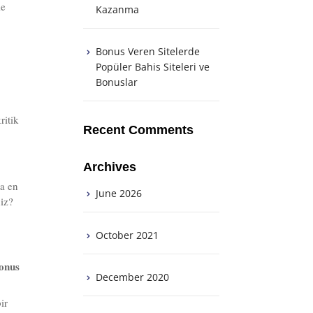
le
Kazanma
Bonus Veren Sitelerde
Popüler Bahis Siteleri ve
Bonuslar
ritik
Recent Comments
Archives
da en
June 2026
niz?
October 2021
onus
December 2020
ir