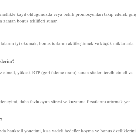
?
llikle kayıt olduğunuzda veya belirli promosyonları takip ederek giri
 zaman bonus teklifleri sunar.
lolarını iyi okumak, bonus turlarını aktifleştirmek ve küçük miktarlarla
 ederim?
 etmeli, yüksek RTP (geri ödeme oranı) sunan siteleri tercih etmeli ve
deneyimi, daha fazla oyun süresi ve kazanma fırsatlarını artırmak yer
r?
ında bankroll yönetimi, kısa vadeli hedefler koyma ve bonus özelliklerini