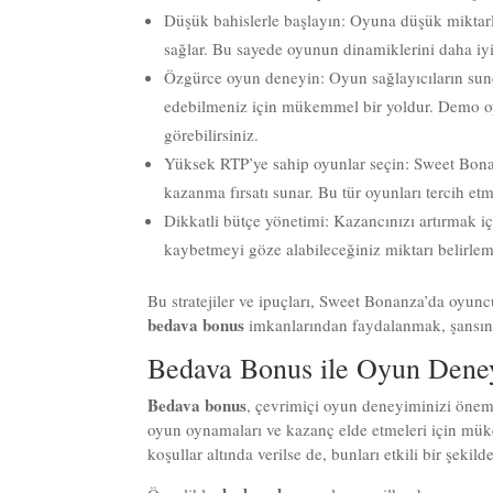
Düşük bahislerle başlayın: Oyuna düşük miktarla
sağlar. Bu sayede oyunun dinamiklerini daha iyi 
Özgürce oyun deneyin: Oyun sağlayıcıların su
edebilmeniz için mükemmel bir yoldur. Demo oyun
görebilirsiniz.
Yüksek RTP’ye sahip oyunlar seçin: Sweet Bona
kazanma fırsatı sunar. Bu tür oyunları tercih etm
Dikkatli bütçe yönetimi: Kazancınızı artırmak iç
kaybetmeyi göze alabileceğiniz miktarı belirleme
Bu stratejiler ve ipuçları, Sweet Bonanza’da oyunc
bedava bonus
imkanlarından faydalanmak, şansınızı
Bedava Bonus ile Oyun Deneyi
Bedava bonus
, çevrimiçi oyun deneyiminizi öneml
oyun oynamaları ve kazanç elde etmeleri için müke
koşullar altında verilse de, bunları etkili bir şeki