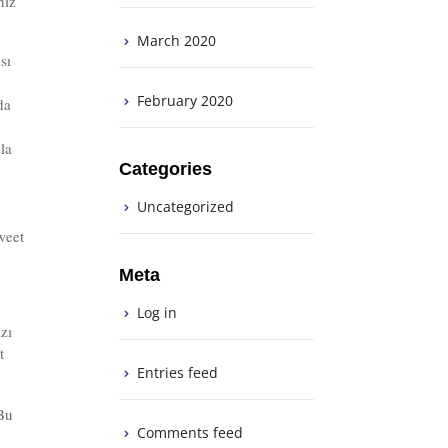
niz
March 2020
sı
February 2020
da
la
Categories
Uncategorized
Sweet
Meta
Log in
zı
t
Entries feed
Bu
Comments feed