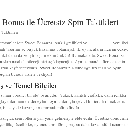
Bonus ile Ücretsiz Spin Taktikleri
Taktikleri
rayanlar için Sweet Bonanza, renkli grafikleri ve
güncel siteler
yenilikç
malı tasarımı ve büyük kazanma potansiyeli ile oyuncuların ilgisini çekiy
minizi daha da zenginleştirmek mümkün! Bu makalede, Sweet Bonanza
sları nasıl alabileceğinizi açıklayacağız. Aynı zamanda, ücretsiz spin
yollarını keşfedeceksiniz. Sweet Bonanza’nın sunduğu fırsatları ve oyun
uçları burada sizleri bekliyor!
 ve Temel Bilgiler
nan popüler bir slot oyunudur. Yüksek kaliteli grafikler, canlı renkler
şlayanlar hem de deneyimli oyuncular için çekici bir tercih olmaktadır.
ir, bu sayede kazançları artırmak mümkündür.
azançlar, sembollerin yan yana gelmesiyle elde edilir. Ücretsiz döndürm
bi yenilikçi özellikler, oyuncuların dönüş başına daha fazla ödül kazanmas