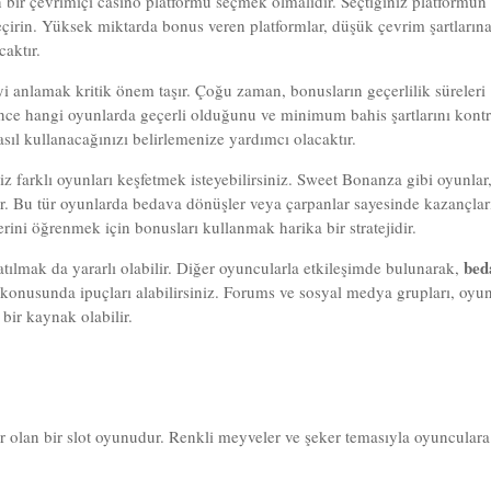
 bir çevrimiçi casino platformu seçmek olmalıdır. Seçtiğiniz platformun
çirin. Yüksek miktarda bonus veren platformlar, düşük çevrim şartların
caktır.
iyi anlamak kritik önem taşır. Çoğu zaman, bonusların geçerlilik süreleri
nce hangi oyunlarda geçerli olduğunu ve minimum bahis şartlarını kontr
sıl kullanacağınızı belirlemenize yardımcı olacaktır.
 farklı oyunları keşfetmek isteyebilirsiniz. Sweet Bonanza gibi oyunlar
ar. Bu tür oyunlarda bedava dönüşler veya çarpanlar sayesinde kazançlar
lerini öğrenmek için bonusları kullanmak harika bir stratejidir.
bed
tılmak da yararlı olabilir. Diğer oyuncularla etkileşimde bulunarak,
 konusunda ipuçları alabilirsiniz. Forums ve sosyal medya grupları, oyu
bir kaynak olabilir.
olan bir slot oyunudur. Renkli meyveler ve şeker temasıyla oyunculara